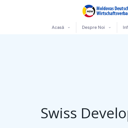
Acasă
Despre Noi
In
Swiss Develo