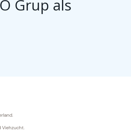
O Grup als
erland.
d Viehzucht.