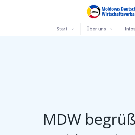
Start
Über uns
Info
MDW begrüßt 