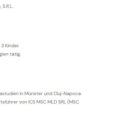
 S.R.L.
3 Kinder.
ien tätig.
astudien in Münster und Cluj-Napoca.
äftsführer von ICS MSC MLD SRL (MSC