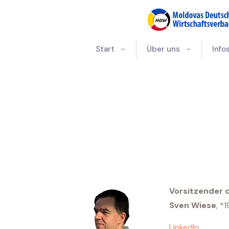
Start
Über uns
Info
Vorsitzender 
Sven Wiese
, *
LinkedIn