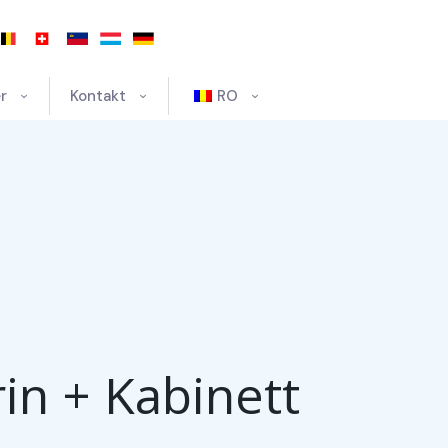
r
Kontakt
RO
rin + Kabinett