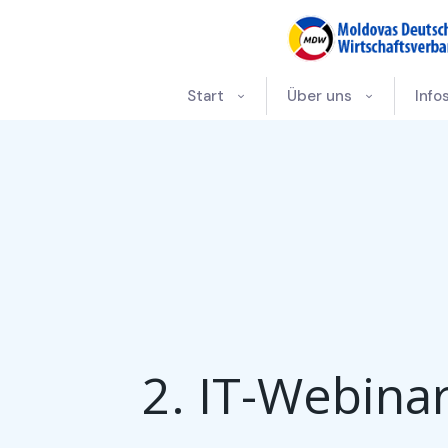
Start
Über uns
Info
2. IT-Webin