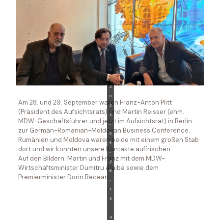
2
0
Am 28. und 29. September waren Franz-Anton Plitt
2
(Präsident des Aufsichtsrats) und Martin Reisser (ehm.
3
MDW-Geschäftsführer und jetzt im Aufsichtsrat) in Berlin
-
zur German-Romanian-Moldovan Business Conference.
0
Rumänien und Moldova waren beide mit einem großen Stab
9
dort und wir konnten unsere Kontakte auffrischen.
-
Auf den Bildern: Martin und Franz mit dem MDW-
2
Wirtschaftsminister Dumitru Alaiba sowie dem
8
Premierminister Dorin Recean
-
1
3
.
4