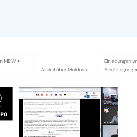
ten MDW +
Einladungen u
r
Artikel über Moldova
Ankündigunge