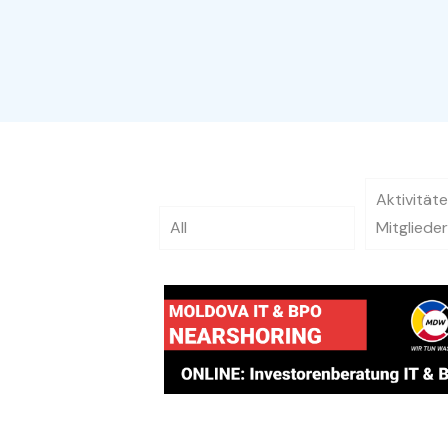
Aktivitä
All
Mitgliede